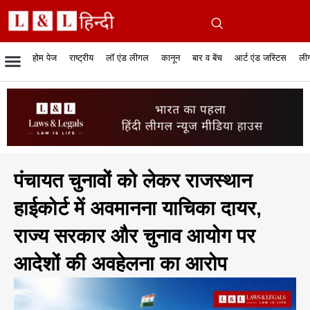
होम पेज
राष्ट्रीय
लॉ एंड लीगल
कानून
बार व बेंच
आर्ट एंड जस्टिस
लीग
रिपोर्टेबल जजमेंट
रिसर्च एनालाईसिस एंड लॉ
सुप्रीम कोर्ट
व्यापार में कानून
बार एसोसिएशन
केस स्टेटस
हाईकोर्ट
जस्टिस एंड जस्टिस
फिल्में और कानून
बार कॉन
अधि
क
पंचायत चुनावों को लेकर राजस्थान
हाईकोर्ट में अवमानना याचिका दायर,
राज्य सरकार और चुनाव आयोग पर
आदेशों की अवहेलना का आरोप