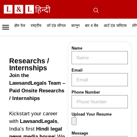
होम पेज
राष्ट्रीय
लॉ एंड लीगल
कानून
बार व बेंच
आर्ट एंड जस्टिस
लीग
रिपोर्टेबल जजमेंट
रिसर्च एनालाईसिस एंड लॉ
सुप्रीम कोर्ट
व्यापार में कानून
बार एसोसिएशन
केस स्टेटस
हाईकोर्ट
जस्टिस एंड जस्टिस
फिल्में और कानून
बार कॉन
अधि
क
Name
Researchs /
Internships
Email
Join the
LawsandLegals Team –
Paid Onsite Researchs
Phone Number
/ Internships
Kickstart your career
Upload Your Resume
with
LawsandLegals
,
India’s first
Hindi legal
Message
news media house
! We