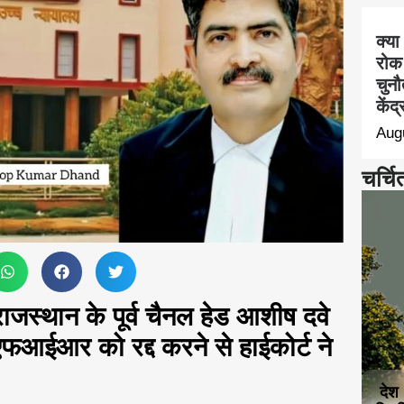
क्या
रोक
चुनौ
केंद
Aug
चर्चि
स्थान के पूर्व चैनल हेड आशीष दवे
फआईआर को रद्द करने से हाईकोर्ट ने
देश