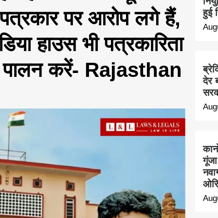
नियु
त्रकार पर आरोप लगे हैं,
हुई
Aug
ीडिया हाउस भी पत्रकारिता
 का पालन करें- Rajasthan
ब्रे
देर 
सरक
Aug
कान
गूंज
नवाग
ओरि
Aug