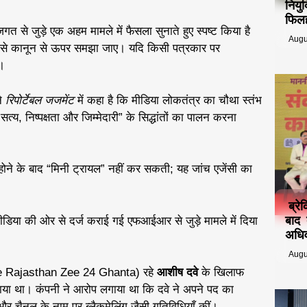
नियु
फिलह
त से जुड़े एक अहम मामले में फैसला सुनाते हुए स्पष्ट किया है
Augu
ि उसे कानून से ऊपर समझा जाए। यदि किसी पत्रकार पर
।
े
रिपोर्टेबल जजमेंट
में कहा है कि मीडिया लोकतंत्र का चौथा स्तंभ
त्य, निष्पक्षता और जिम्मेदारी” के सिद्धांतों का पालन करना
ने के बाद “मिनी ट्रायल” नहीं कर सकती; यह जांच एजेंसी का
ब्रे
बाद 
 मीडिया की ओर से दर्ज कराई गई एफआईआर से जुड़े मामले में दिया
अधिव
Augu
 (Zee Rajasthan Zee 24 Ghanta) रहे
आशीष दवे
के खिलाफ
ाया था। कंपनी ने आरोप लगाया था कि दवे ने अपने पद का
 और चैनल के नाम पर ब्लैकमेलिंग जैसी गतिविधियाँ कीं।