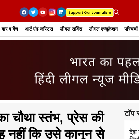
Support Our Journalism
बार व बेंच
आर्ट एंड जस्टिस
लीगल सर्विस
लीगल एज्यूकेशन
परिचर्चा
टॉप स
ा चौथा स्तंभ, प्रेस की
ह नहीं कि उसे कानून से
देश 