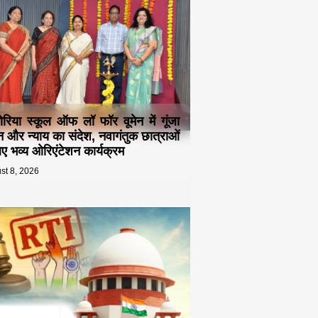
ोरिया स्कूल ऑफ लॉ फॉर वूमेन में गूंजा
न और न्याय का संदेश, नवागंतुक छात्राओं
िए भव्य ओरिएंटेशन कार्यक्रम
st 8, 2026