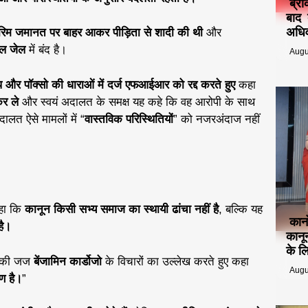
ब्रे
बाद 
अधिव
ंतरिम जमानत पर बाहर आकर पीड़िता से शादी की थी
और
रल जेल
में बंद है।
Augu
ेप और पॉक्सो की धाराओं में दर्ज एफआईआर को रद्द करते हुए
कहा
कर ले
और स्वयं अदालत के समक्ष यह कहे कि वह आरोपी के साथ
ालत ऐसे मामलों में “
वास्तविक परिस्थितियों
” को नजरअंदाज नहीं
कहा कि
कानून किसी सभ्य समाज का स्थायी ढांचा नहीं है
, बल्कि यह
कान
है।
कानू
के ल
िकी जज
बेंजामिन कार्डोजो
के विचारों का उल्लेख करते हुए कहा
Augu
ण है।
”