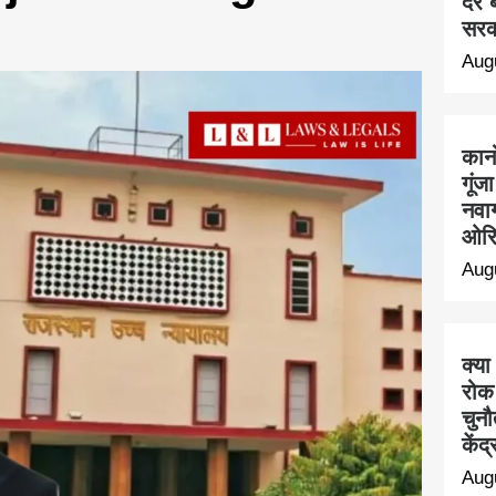
देर 
सरक
Aug
कान
गूंज
नवाग
ओरि
Aug
क्या
रोक
चुनौ
केंद
Aug