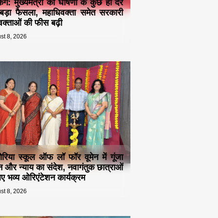
किंग: मुख्यमंत्री की घोषणा के कुछ ही देर
बड़ा फैसला, महाधिवक्ता समेत सरकारी
क्ताओं की फीस बढ़ी
st 8, 2026
ोरिया स्कूल ऑफ लॉ फॉर वूमेन में गूंजा
न और न्याय का संदेश, नवागंतुक छात्राओं
िए भव्य ओरिएंटेशन कार्यक्रम
st 8, 2026