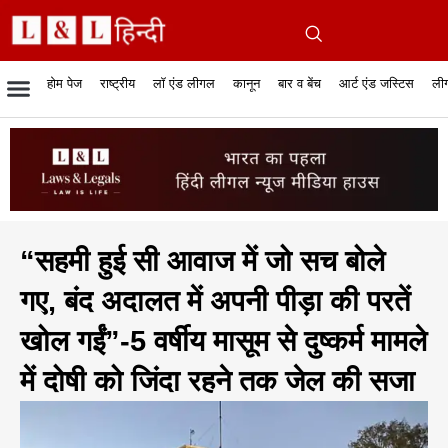
होम पेज
राष्ट्रीय
लॉ एंड लीगल
कानून
बार व बेंच
आर्ट एंड जस्टिस
लीग
रिपोर्टेबल जजमेंट
रिसर्च एनालाईसिस एंड लॉ
सुप्रीम कोर्ट
व्यापार में कानून
बार एसोसिएशन
केस स्टेटस
हाईकोर्ट
जस्टिस एंड जस्टिस
फिल्में और कानून
बार कॉन
अधि
क
“सहमी हुई सी आवाज में जो सच बोले
गए, बंद अदालत में अपनी पीड़ा की परतें
खोल गईं”-5 वर्षीय मासूम से दुष्कर्म मामले
में दोषी को जिंदा रहने तक जेल की सजा