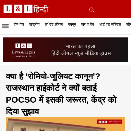
होम पेज
राष्ट्रीय
लॉ एंड लीगल
कानून
बार व बेंच
आर्ट एंड जस्टिस
लीग
रिपोर्टेबल जजमेंट
रिसर्च एनालाईसिस एंड लॉ
सुप्रीम कोर्ट
व्यापार में कानून
बार एसोसिएशन
केस स्टेटस
हाईकोर्ट
जस्टिस एंड जस्टिस
फिल्में और कानून
बार कॉन
अधि
क
क्या है ‘रोमियो-जूलियट कानून’?
राजस्थान हाईकोर्ट ने क्यों बताई
POCSO में इसकी जरूरत, केंद्र को
दिया सुझाव