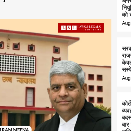
अगस्
निय
को क
Aug
सरक
राज
केवल
सस्प
Aug
कोर्
व्यव
बदस
बार 