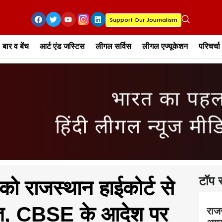
Support Our Journalism
बार व बेंच
आर्ट एंड जस्टिस
लीगल सर्विस
लीगल एज्यूकेशन
परिचर्चा
टॉप स
को राजस्थान हाईकोर्ट से
हत, CBSE के आदेश पर
राज