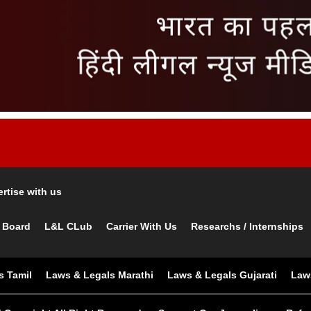
rtise with us
 Board
L&L CLub
Carrier With Us
Researchs / Internships
s Tamil
Laws & Legals Marathi
Laws & Legals Gujarati
Law