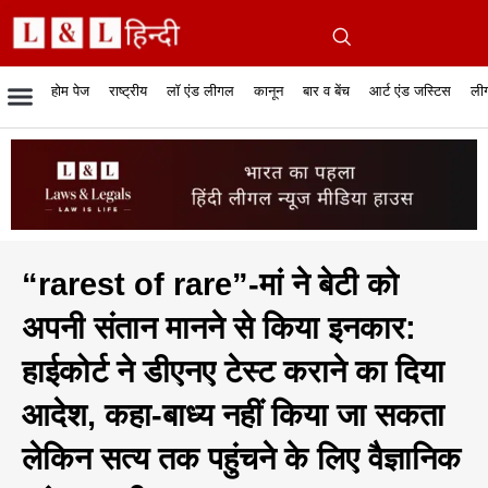
होम पेज
राष्ट्रीय
लॉ एंड लीगल
कानून
बार व बेंच
आर्ट एंड जस्टिस
लीग
रिपोर्टेबल जजमेंट
रिसर्च एनालाईसिस एंड लॉ
सुप्रीम कोर्ट
व्यापार में कानून
बार एसोसिएशन
केस स्टेटस
हाईकोर्ट
जस्टिस एंड जस्टिस
फिल्में और कानून
बार कॉन
अधि
क
“rarest of rare”-मां ने बेटी को
अपनी संतान मानने से किया इनकार:
हाईकोर्ट ने डीएनए टेस्ट कराने का दिया
आदेश, कहा-बाध्य नहीं किया जा सकता
लेकिन सत्य तक पहुंचने के लिए वैज्ञानिक