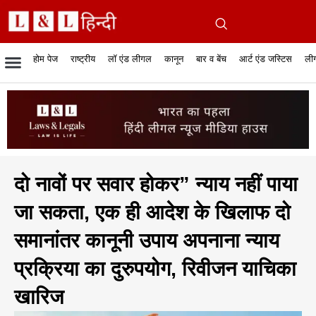
होम पेज
राष्ट्रीय
लॉ एंड लीगल
कानून
बार व बेंच
आर्ट एंड जस्टिस
लीग
रिपोर्टेबल जजमेंट
रिसर्च एनालाईसिस एंड लॉ
सुप्रीम कोर्ट
व्यापार में कानून
बार एसोसिएशन
केस स्टेटस
हाईकोर्ट
जस्टिस एंड जस्टिस
फिल्में और कानून
बार कॉन
अधि
क
दो नावों पर सवार होकर” न्याय नहीं पाया
जा सकता, एक ही आदेश के खिलाफ दो
समानांतर कानूनी उपाय अपनाना न्याय
प्रक्रिया का दुरुपयोग, रिवीजन याचिका
खारिज