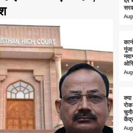
देर 
ेश
सरक
Aug
कान
गूंज
नवाग
ओरि
Aug
क्या
रोक
चुनौ
केंद
Aug