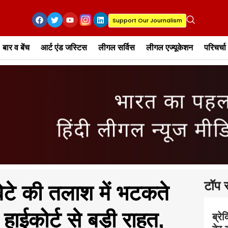
Support Our Journalism
बार व बेंच
आर्ट एंड जस्टिस
लीगल सर्विस
लीगल एज्यूकेशन
परिचर्चा
टॉप स
ेटे की तलाश में भटकते
हाईकोर्ट से बड़ी राहत,
ब्रे