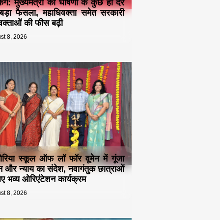
किंग: मुख्यमंत्री की घोषणा के कुछ ही देर
बड़ा फैसला, महाधिवक्ता समेत सरकारी
क्ताओं की फीस बढ़ी
st 8, 2026
ोरिया स्कूल ऑफ लॉ फॉर वूमेन में गूंजा
न और न्याय का संदेश, नवागंतुक छात्राओं
िए भव्य ओरिएंटेशन कार्यक्रम
st 8, 2026