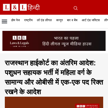
होम पेज
राष्ट्रीय
लॉ एंड लीगल
कानून
बार व बेंच
आर्ट एंड जस्टिस
लीग
रिपोर्टेबल जजमेंट
रिसर्च एनालाईसिस एंड लॉ
सुप्रीम कोर्ट
व्यापार में कानून
बार एसोसिएशन
केस स्टेटस
हाईकोर्ट
जस्टिस एंड जस्टिस
फिल्में और कानून
बार कॉन
अधि
क
राजस्थान हाईकोर्ट का अंतरिम आदेश:
पशुधन सहायक भर्ती में महिला वर्ग के
सामान्य और ओबीसी में एक-एक पद रिक्त
रखने के आदेश