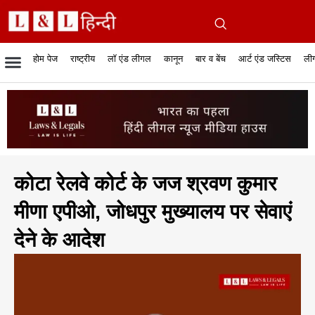
होम पेज
राष्ट्रीय
लॉ एंड लीगल
कानून
बार व बेंच
आर्ट एंड जस्टिस
लीग
रिपोर्टेबल जजमेंट
रिसर्च एनालाईसिस एंड लॉ
सुप्रीम कोर्ट
व्यापार में कानून
बार एसोसिएशन
केस स्टेटस
हाईकोर्ट
जस्टिस एंड जस्टिस
फिल्में और कानून
बार कॉन
अधि
क
कोटा रेलवे कोर्ट के जज श्रवण कुमार
मीणा एपीओ, जोधपुर मुख्यालय पर सेवाएं
देने के आदेश