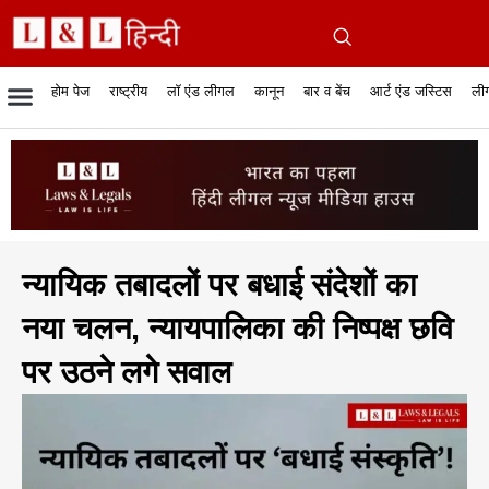
होम पेज
राष्ट्रीय
लॉ एंड लीगल
कानून
बार व बेंच
आर्ट एंड जस्टिस
लीग
रिपोर्टेबल जजमेंट
रिसर्च एनालाईसिस एंड लॉ
सुप्रीम कोर्ट
व्यापार में कानून
बार एसोसिएशन
केस स्टेटस
हाईकोर्ट
जस्टिस एंड जस्टिस
फिल्में और कानून
बार कॉन
अधि
क
न्यायिक तबादलों पर बधाई संदेशों का
नया चलन, न्यायपालिका की निष्पक्ष छवि
पर उठने लगे सवाल