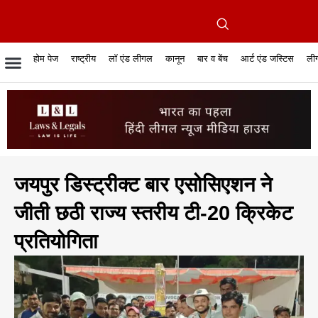
होम पेज
राष्ट्रीय
लॉ एंड लीगल
कानून
बार व बेंच
आर्ट एंड जस्टिस
लीग
रिपोर्टेबल जजमेंट
रिसर्च एनालाईसिस एंड लॉ
सुप्रीम कोर्ट
व्यापार में कानून
बार एसोसिएशन
केस स्टेटस
हाईकोर्ट
जस्टिस एंड जस्टिस
फिल्में और कानून
बार कॉन
अधि
क
जयपुर डिस्ट्रीक्ट बार एसोसिएशन ने
जीती छठी राज्य स्तरीय टी-20 क्रिकेट
प्रतियोगिता