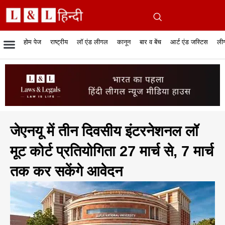
होम पेज
राष्ट्रीय
लॉ एंड लीगल
कानून
बार व बेंच
आर्ट एंड जस्टिस
लीग
रिपोर्टेबल जजमेंट
रिसर्च एनालाईसिस एंड लॉ
सुप्रीम कोर्ट
व्यापार में कानून
बार एसोसिएशन
केस स्टेटस
हाईकोर्ट
जस्टिस एंड जस्टिस
फिल्में और कानून
बार कॉन
अधि
क
जेएनयू में तीन दिवसीय इंटरनेशनल लॉ
मूट कोर्ट प्रतियोगिता 27 मार्च से, 7 मार्च
तक कर सकेंगे आवेदन