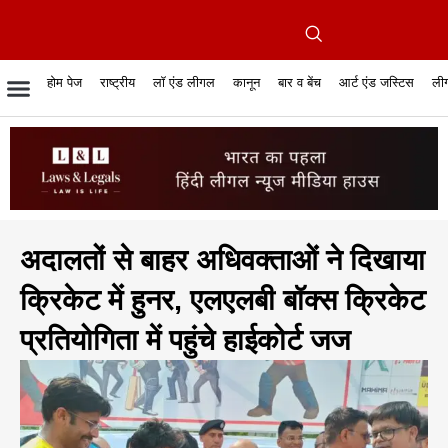
होम पेज
राष्ट्रीय
लॉ एंड लीगल
कानून
बार व बेंच
आर्ट एंड जस्टिस
लीग
रिपोर्टेबल जजमेंट
रिसर्च एनालाईसिस एंड लॉ
सुप्रीम कोर्ट
व्यापार में कानून
बार एसोसिएशन
केस स्टेटस
हाईकोर्ट
जस्टिस एंड जस्टिस
फिल्में और कानून
बार कॉन
अधि
क
अदालतों से बाहर अधिवक्ताओं ने दिखाया
क्रिकेट में हुनर, एलएलबी बॉक्स क्रिकेट
प्रतियोगिता में पहुंचे हाईकोर्ट जज