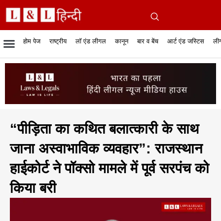
होम पेज
राष्ट्रीय
लॉ एंड लीगल
कानून
बार व बेंच
आर्ट एंड जस्टिस
लीग
रिपोर्टेबल जजमेंट
रिसर्च एनालाईसिस एंड लॉ
सुप्रीम कोर्ट
व्यापार में कानून
बार एसोसिएशन
केस स्टेटस
हाईकोर्ट
जस्टिस एंड जस्टिस
फिल्में और कानून
बार कॉन
अधि
क
“पीड़िता का कथित बलात्कारी के साथ
जाना अस्वाभाविक व्यवहार”: राजस्थान
हाईकोर्ट ने पॉक्सो मामले में पूर्व सरपंच को
किया बरी