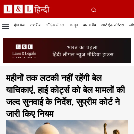
होम पेज
राष्ट्रीय
लॉ एंड लीगल
कानून
बार व बेंच
आर्ट एंड जस्टिस
लीग
रिपोर्टेबल जजमेंट
रिसर्च एनालाईसिस एंड लॉ
सुप्रीम कोर्ट
व्यापार में कानून
बार एसोसिएशन
केस स्टेटस
हाईकोर्ट
जस्टिस एंड जस्टिस
फिल्में और कानून
बार कॉन
अधि
क
महीनों तक लटकी नहीं रहेंगी बेल
याचिकाएं, हाई कोर्ट्स को बेल मामलों की
जल्द सुनवाई के निर्देश, सुप्रीम कोर्ट ने
जारी किए नियम