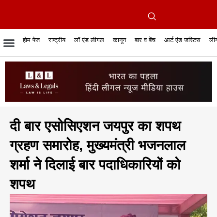
होम पेज
राष्ट्रीय
लॉ एंड लीगल
कानून
बार व बेंच
आर्ट एंड जस्टिस
लीग
रिपोर्टेबल जजमेंट
रिसर्च एनालाईसिस एंड लॉ
सुप्रीम कोर्ट
व्यापार में कानून
बार एसोसिएशन
केस स्टेटस
हाईकोर्ट
जस्टिस एंड जस्टिस
फिल्में और कानून
बार कॉन
अधि
क
दी बार एसोसिएशन जयपुर का शपथ
ग्रहण समारोह, मुख्यमंत्री भजनलाल
शर्मा ने दिलाई बार पदाधिकारियों को
शपथ