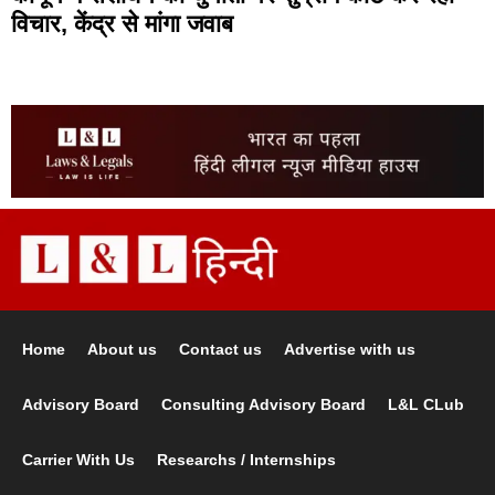
विचार, केंद्र से मांगा जवाब
Home
About us
Contact us
Advertise with us
Advisory Board
Consulting Advisory Board
L&L CLub
Carrier With Us
Researchs / Internships