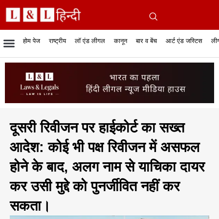
होम पेज
राष्ट्रीय
लॉ एंड लीगल
कानून
बार व बेंच
आर्ट एंड जस्टिस
लीग
रिपोर्टेबल जजमेंट
रिसर्च एनालाईसिस एंड लॉ
सुप्रीम कोर्ट
व्यापार में कानून
बार एसोसिएशन
केस स्टेटस
हाईकोर्ट
जस्टिस एंड जस्टिस
फिल्में और कानून
बार कॉन
अधि
क
दूसरी रिवीजन पर हाईकोर्ट का सख्त
आदेश: कोई भी पक्ष रिवीजन में असफल
होने के बाद, अलग नाम से याचिका दायर
कर उसी मुद्दे को पुनर्जीवित नहीं कर
सकता।