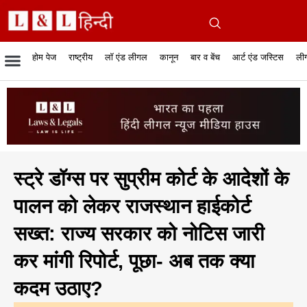
होम पेज
राष्ट्रीय
लॉ एंड लीगल
कानून
बार व बेंच
आर्ट एंड जस्टिस
लीग
रिपोर्टेबल जजमेंट
रिसर्च एनालाईसिस एंड लॉ
सुप्रीम कोर्ट
व्यापार में कानून
बार एसोसिएशन
केस स्टेटस
हाईकोर्ट
जस्टिस एंड जस्टिस
फिल्में और कानून
बार कॉन
अधि
क
स्ट्रे डॉग्स पर सुप्रीम कोर्ट के आदेशों के
पालन को लेकर राजस्थान हाईकोर्ट
सख्त: राज्य सरकार को नोटिस जारी
कर मांगी रिपोर्ट, पूछा- अब तक क्या
कदम उठाए?