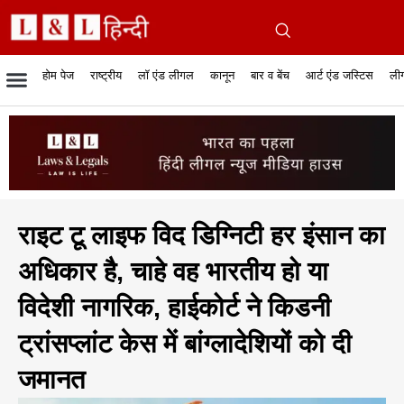
होम पेज
राष्ट्रीय
लॉ एंड लीगल
कानून
बार व बेंच
आर्ट एंड जस्टिस
लीग
रिपोर्टेबल जजमेंट
रिसर्च एनालाईसिस एंड लॉ
सुप्रीम कोर्ट
व्यापार में कानून
बार एसोसिएशन
केस स्टेटस
हाईकोर्ट
जस्टिस एंड जस्टिस
फिल्में और कानून
बार कॉन
अधि
क
राइट टू लाइफ विद डिग्निटी हर इंसान का
अधिकार है, चाहे वह भारतीय हो या
विदेशी नागरिक, हाईकोर्ट ने किडनी
ट्रांसप्लांट केस में बांग्लादेशियों को दी
जमानत