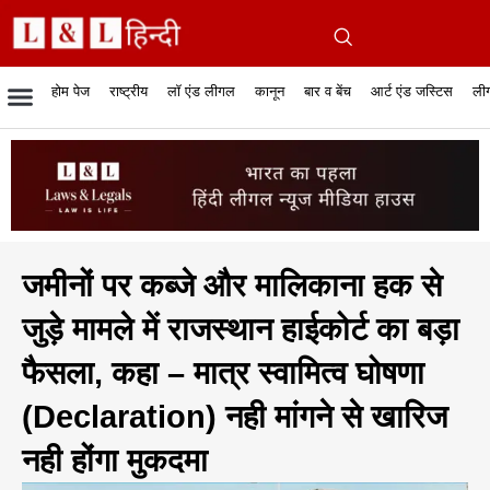
होम पेज
राष्ट्रीय
लॉ एंड लीगल
कानून
बार व बेंच
आर्ट एंड जस्टिस
लीग
रिपोर्टेबल जजमेंट
रिसर्च एनालाईसिस एंड लॉ
सुप्रीम कोर्ट
व्यापार में कानून
बार एसोसिएशन
केस स्टेटस
हाईकोर्ट
जस्टिस एंड जस्टिस
फिल्में और कानून
बार कॉन
अधि
क
जमीनों पर कब्जे और मालिकाना हक से
जुड़े मामले में राजस्थान हाईकोर्ट का बड़ा
फैसला, कहा – मात्र स्वामित्व घोषणा
(Declaration) नही मांगने से खारिज
नही होंगा मुकदमा