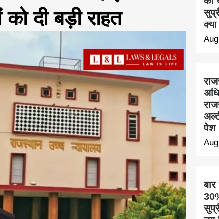
का ब
ं को दी बड़ी राहत
सुप्
क्या
Aug
राज
अधि
राज
अल्ट
पेश
Aug
बार
30% 
सुप्