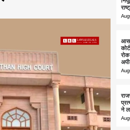
नियु
राष्
Aug
आसार
कोर
रोक 
अपी
Aug
राजस
प्र
ने 
Aug