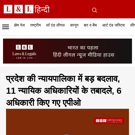
होम पेज
राष्ट्रीय
लॉ एंड लीगल
कानून
बार व बेंच
आर्ट एंड जस्टिस
लीग
रिपोर्टेबल जजमेंट
रिसर्च एनालाईसिस एंड लॉ
सुप्रीम कोर्ट
व्यापार में कानून
बार एसोसिएशन
केस स्टेटस
हाईकोर्ट
जस्टिस एंड जस्टिस
फिल्में और कानून
बार कॉन
अधि
क
प्रदेश की न्यायपालिका में बड़ बदलाव,
11 न्यायिक अधिकारियों के तबादले, 6
अधिकारी किए गए एपीओ