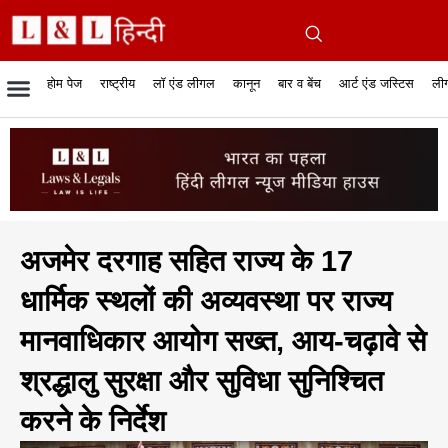
होम पेज
राष्ट्रीय
लॉ एंड लीगल
कानून
बार व बेंच
आर्ट एंड जस्टिस
लीग
रिपोर्टेबल जजमेंट
रिसर्च एनालाईसिस एंड लॉ
सुप्रीम कोर्ट
व्यापार में कानून
बार एसोसिएशन
केस स्टेटस
हाईकोर्ट
जस्टिस एंड जस्टिस
फिल्में और कानून
बार कॉन
अधि
क
अजमेर दरगाह सहित राज्य के 17
धार्मिक स्थलों की अव्यवस्था पर राज्य
मानवाधिकार आयोग सख्त, आय-चढ़ावे से
श्रद्धालु सुरक्षा और सुविधा सुनिश्चित
करने के निर्देश