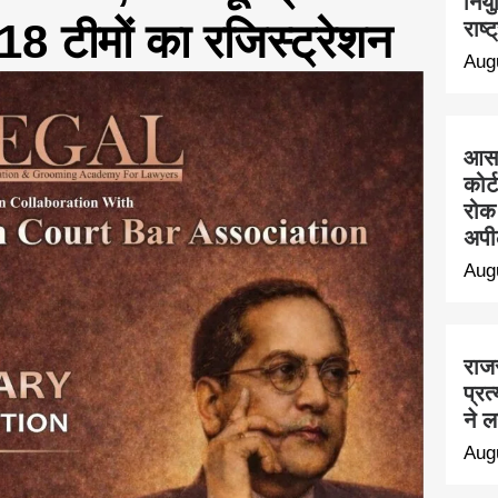
नियु
18 टीमों का रजिस्ट्रेशन
राष्
Aug
आसार
कोर
रोक 
अपी
Aug
राजस
प्र
ने 
Aug