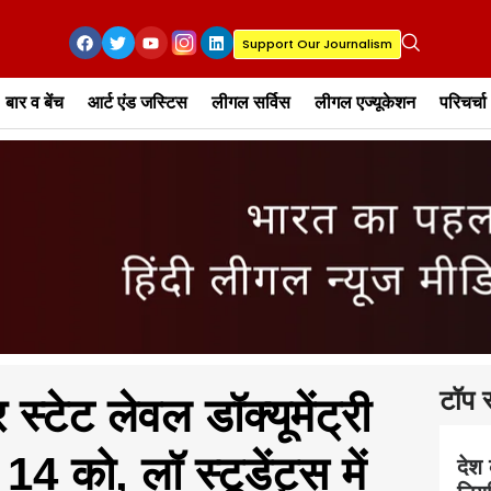
Support Our Journalism
बार व बेंच
आर्ट एंड जस्टिस
लीगल सर्विस
लीगल एज्यूकेशन
परिचर्चा
टॉप स
्टेट लेवल डॉक्यूमेंट्री
14 को, लॉ स्टूडेंट्स में
देश 