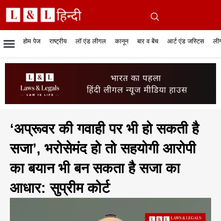
होम पेज
राष्ट्रीय
लॉ एंड लीगल
कानून
बार व बेंच
आर्ट एंड जस्टिस
लीग
रिपोर्टेबल जजमेंट
रिसर्च एनालाईसिस एंड लॉ
सुप्रीम कोर्ट
व्यापार में कानून
बार एसोसिएशन
केस स्टेटस
हाईकोर्ट
जस्टिस एंड जस्टिस
फिल्में और कानून
बार कॉन
अधि
क
‘अप्रूवर की गवाही पर भी हो सकती है
सजा’, भरोसेमंद हो तो सहयोगी आरोपी
का बयान भी बन सकता है सजा का
आधार: सुप्रीम कोर्ट