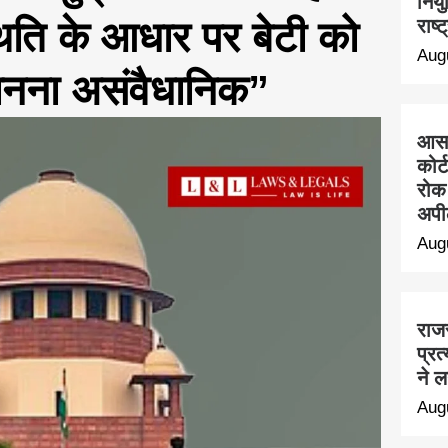
नियु
थिति के आधार पर बेटी को
राष्
Aug
ानना असंवैधानिक”
आसार
कोर
रोक 
अपी
Aug
राजस
प्र
ने 
Aug