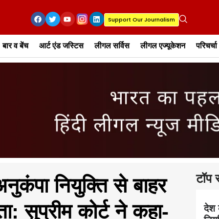
Support Our Journalism
बार व बेंच
आर्ट एंड जस्टिस
लीगल सर्विस
लीगल एज्यूकेशन
परिचर्चा
टॉप स
नुकंपा नियुक्ति से बाहर
: सुप्रीम कोर्ट ने कहा-
देश 