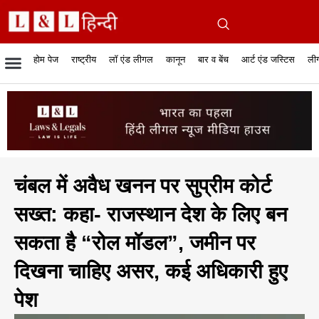
होम पेज
राष्ट्रीय
लॉ एंड लीगल
कानून
बार व बेंच
आर्ट एंड जस्टिस
लीग
रिपोर्टेबल जजमेंट
रिसर्च एनालाईसिस एंड लॉ
सुप्रीम कोर्ट
व्यापार में कानून
बार एसोसिएशन
केस स्टेटस
हाईकोर्ट
जस्टिस एंड जस्टिस
फिल्में और कानून
बार कॉन
अधि
क
चंबल में अवैध खनन पर सुप्रीम कोर्ट
सख्त: कहा- राजस्थान देश के लिए बन
सकता है “रोल मॉडल”, जमीन पर
दिखना चाहिए असर, कई अधिकारी हुए
पेश