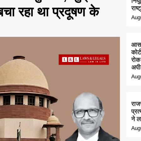
नियु
 बचा रहा था प्रदूषण के
राष्
Aug
आसार
कोर
रोक 
अपी
Aug
राजस
प्र
ने 
Aug