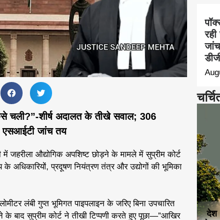
पॉक्
रही 
जां
डीजी
Aug
चर्चि
कैसे चली?”-शीर्ष अदालत के तीखे सवाल; 306
र एसआईटी जांच तय
ं जहरीला औद्योगिक अपशिष्ट छोड़ने के मामले में सुप्रीम कोर्ट
य के अधिकारियों, प्रदूषण नियंत्रण तंत्र और उद्योगों की भूमिका
ोमीटर लंबी गुप्त भूमिगत पाइपलाइन के जरिए बिना उपचारित
देश
े के बाद सुप्रीम कोर्ट ने तीखी टिप्पणी करते हुए पूछा—”आखिर