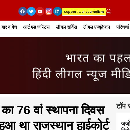
Support Our Journalism
बार व बेंच
आर्ट एंड जस्टिस
लीगल सर्विस
लीगल एज्यूकेशन
परिचर्चा
टॉप स
 का 76 वां स्थापना दिवस
ुआ था राजस्थान हाईकोर्ट
जजों