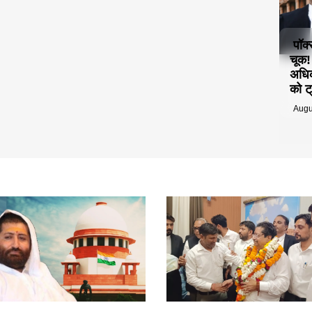
पॉक
चूक
अधिक
को ट्
Augu