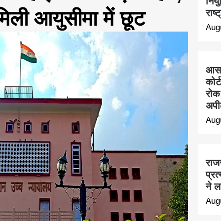
नियु
िली आयुसीमा में छूट
राष्
Aug
आसार
कोर
रोक 
अपी
Aug
राजस
प्र
ने 
Aug