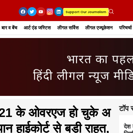
Support Our Journalism
बार व बेंच
आर्ट एंड जस्टिस
लीगल सर्विस
लीगल एज्यूकेशन
परिचर्चा
टॉप स
2021 के ओवरएज हो चुके अ​
्थान हाईकोर्ट से बड़ी राहत,
देश 