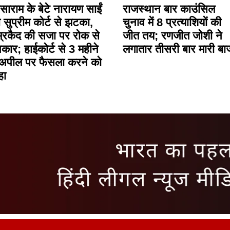
ाराम के बेटे नारायण साईं
राजस्थान बार काउंसिल
 सुप्रीम कोर्ट से झटका,
चुनाव में 8 प्रत्याशियों की
्रकैद की सजा पर रोक से
जीत तय; रणजीत जोशी ने
कार; हाईकोर्ट से 3 महीने
लगातार तीसरी बार मारी बा
ं अपील पर फैसला करने को
हा