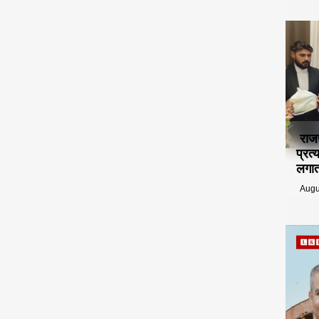
राज
प्रत
लगात
Augu