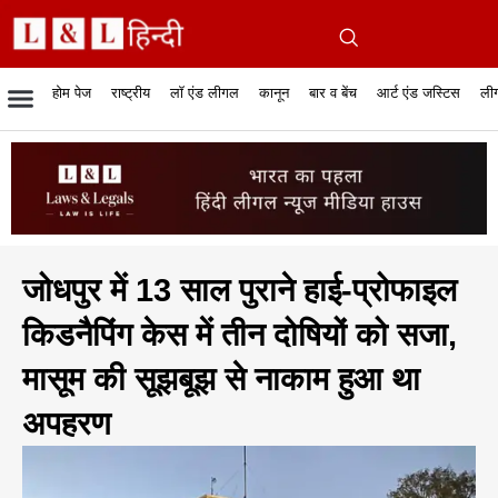
होम पेज
राष्ट्रीय
लॉ एंड लीगल
कानून
बार व बेंच
आर्ट एंड जस्टिस
लीग
रिपोर्टेबल जजमेंट
रिसर्च एनालाईसिस एंड लॉ
सुप्रीम कोर्ट
व्यापार में कानून
बार एसोसिएशन
केस स्टेटस
हाईकोर्ट
जस्टिस एंड जस्टिस
फिल्में और कानून
बार कॉन
अधि
क
जोधपुर में 13 साल पुराने हाई-प्रोफाइल
किडनैपिंग केस में तीन दोषियों को सजा,
मासूम की सूझबूझ से नाकाम हुआ था
अपहरण