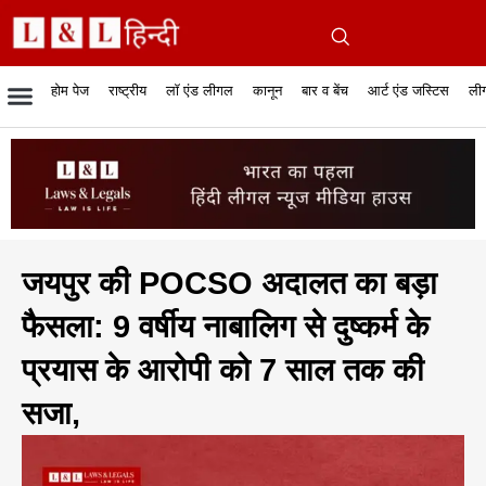
होम पेज
राष्ट्रीय
लॉ एंड लीगल
कानून
बार व बेंच
आर्ट एंड जस्टिस
लीग
रिपोर्टेबल जजमेंट
रिसर्च एनालाईसिस एंड लॉ
सुप्रीम कोर्ट
व्यापार में कानून
बार एसोसिएशन
केस स्टेटस
हाईकोर्ट
जस्टिस एंड जस्टिस
फिल्में और कानून
बार कॉन
अधि
क
जयपुर की POCSO अदालत का बड़ा
फैसला: 9 वर्षीय नाबालिग से दुष्कर्म के
प्रयास के आरोपी को 7 साल तक की
सजा,