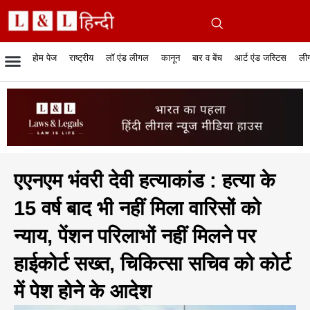
होम पेज
राष्ट्रीय
लॉ एंड लीगल
कानून
बार व बेंच
आर्ट एंड जस्टिस
लीग
रिपोर्टेबल जजमेंट
रिसर्च एनालाईसिस एंड लॉ
सुप्रीम कोर्ट
व्यापार में कानून
बार एसोसिएशन
केस स्टेटस
हाईकोर्ट
जस्टिस एंड जस्टिस
फिल्में और कानून
बार कॉन
अधि
क
एएनएम भंवरी देवी हत्याकांड : हत्या के
15 वर्ष बाद भी नहीं मिला वारिसों को
न्याय, पेंशन परिलाभों नहीं मिलने पर
हाईकोर्ट सख्त, चिकित्सा सचिव को कोर्ट
में पेश होने के आदेश