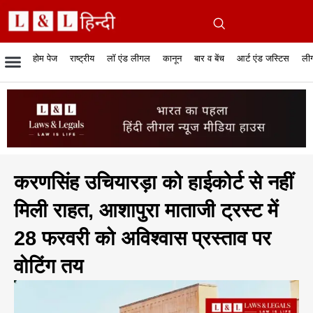
होम पेज
राष्ट्रीय
लॉ एंड लीगल
कानून
बार व बेंच
आर्ट एंड जस्टिस
लीग
रिपोर्टेबल जजमेंट
रिसर्च एनालाईसिस एंड लॉ
सुप्रीम कोर्ट
व्यापार में कानून
बार एसोसिएशन
केस स्टेटस
हाईकोर्ट
जस्टिस एंड जस्टिस
फिल्में और कानून
बार कॉन
अधि
क
करणसिंह उचियारड़ा को हाईकोर्ट से नहीं
मिली राहत, आशापुरा माताजी ट्रस्ट में
28 फरवरी को अविश्वास प्रस्ताव पर
वोटिंग तय