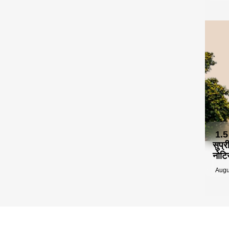
1.5
सुप्
नोटि
Augu