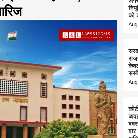
अगस्
ारिज
निय
को क
Aug
सरक
राज
केवल
सस्प
Aug
कोर्
व्यव
बदस
बार 