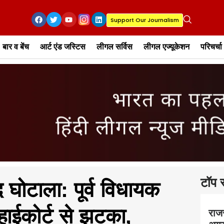
Support Our Journalism
बार व बेंच
आर्ट एंड जस्टिस
लीगल सर्विस
लीगल एज्यूकेशन
परिचर्चा
टॉप स
 घोटाला: पूर्व विधायक
ाईकोर्ट से झटका,
राज