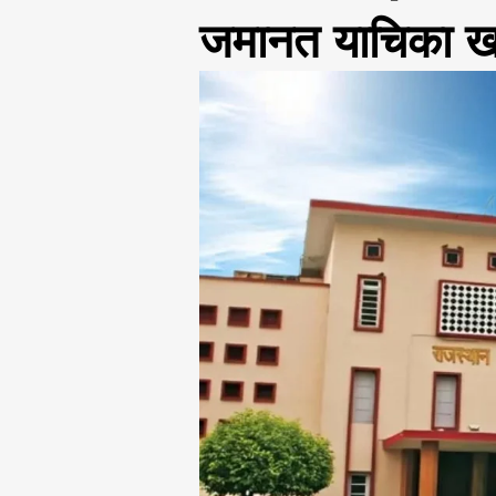
जमानत याचिका ख