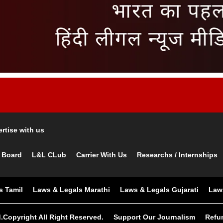
rtise with us
 Board
L&L CLub
Carrier With Us
Researchs / Internships
s Tamil
Laws & Legals Marathi
Laws & Legals Gujarati
Law
.Copyright All Right Reserved.
Support Our Journalism
Refu