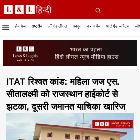
होम पेज
राष्ट्रीय
लॉ एंड लीगल
कानून
बार व बेंच
आर्ट एंड जस्टिस
लीग
रिपोर्टेबल जजमेंट
रिसर्च एनालाईसिस एंड लॉ
सुप्रीम कोर्ट
व्यापार में कानून
बार एसोसिएशन
केस स्टेटस
हाईकोर्ट
जस्टिस एंड जस्टिस
फिल्में और कानून
बार कॉन
अधि
क
ITAT रिश्वत कांड: महिला जज एस.
सीतालक्ष्मी को राजस्थान हाईकोर्ट से
झटका, दूसरी जमानत याचिका खारिज