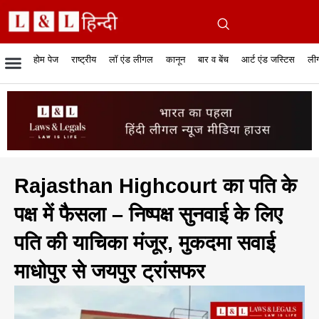
होम पेज
राष्ट्रीय
लॉ एंड लीगल
कानून
बार व बेंच
आर्ट एंड जस्टिस
लीग
रिपोर्टेबल जजमेंट
रिसर्च एनालाईसिस एंड लॉ
सुप्रीम कोर्ट
व्यापार में कानून
बार एसोसिएशन
केस स्टेटस
हाईकोर्ट
जस्टिस एंड जस्टिस
फिल्में और कानून
बार कॉन
अधि
क
Rajasthan Highcourt का पति के
पक्ष में फैसला – निष्पक्ष सुनवाई के लिए
पति की याचिका मंजूर, मुकदमा सवाई
माधोपुर से जयपुर ट्रांसफर