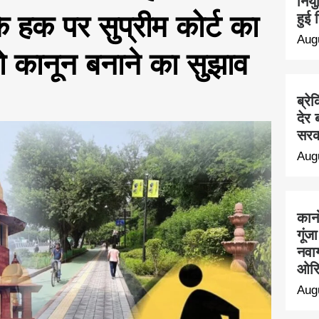
नियु
े हक पर सुप्रीम कोर्ट का
हुई
Aug
 कानून बनाने का सुझाव
ब्रे
देर 
सरक
Aug
कान
गूंज
नवाग
ओरि
Aug