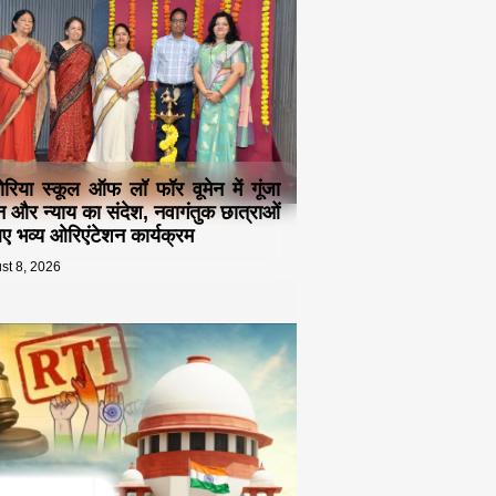
ोरिया स्कूल ऑफ लॉ फॉर वूमेन में गूंजा
न और न्याय का संदेश, नवागंतुक छात्राओं
िए भव्य ओरिएंटेशन कार्यक्रम
st 8, 2026