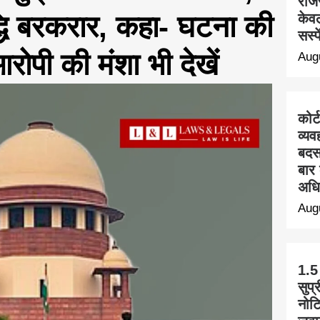
राज
धि बरकरार, कहा- घटना की
केवल
सस्प
रोपी की मंशा भी देखें
Aug
कोर्
व्यव
बदस
बार 
अधि
Aug
1.5
सुप्
नोट