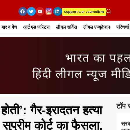
Support Our Journalism
बार व बेंच
आर्ट एंड जस्टिस
लीगल सर्विस
लीगल एज्यूकेशन
परिचर्चा
टॉप स
 होती’: गैर-इरादतन हत्या
 सुप्रीम कोर्ट का फैसला,
सरक