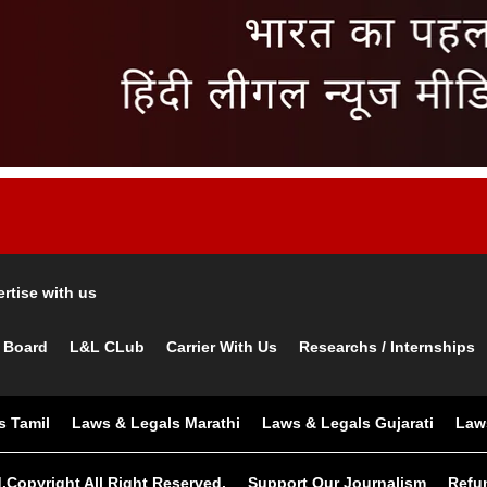
rtise with us
 Board
L&L CLub
Carrier With Us
Researchs / Internships
s Tamil
Laws & Legals Marathi
Laws & Legals Gujarati
Law
.Copyright All Right Reserved.
Support Our Journalism
Refu