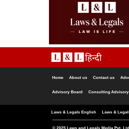
Home
About us
Contact us
Adve
Advisory Board
Consulting Advisory
Laws & Legals English
Laws & Legal
© 2025 Laws and Legals Media Pvt. Ltd