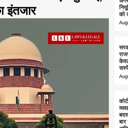
अगस्
का इंतजार
निय
को क
Aug
सरक
राज
केवल
सस्प
Aug
कोर्
व्यव
बदस
बार 