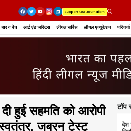
Support Our Journalism
बार व बेंच
आर्ट एंड जस्टिस
लीगल सर्विस
लीगल एज्यूकेशन
परिचर्चा
टॉप स
िए दी हुई सहमति को आरोपी
स्वतंत्र, जबरन टेस्ट
देश 