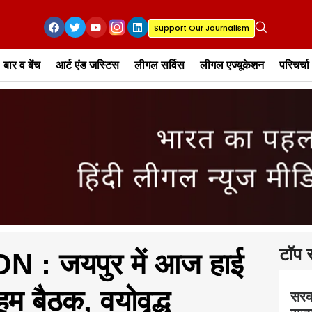
Support Our Journalism
बार व बेंच
आर्ट एंड जस्टिस
लीगल सर्विस
लीगल एज्यूकेशन
परिचर्चा
टॉप स
: जयपुर में आज हाई
म बैठक, वयोवृद्ध
सरक