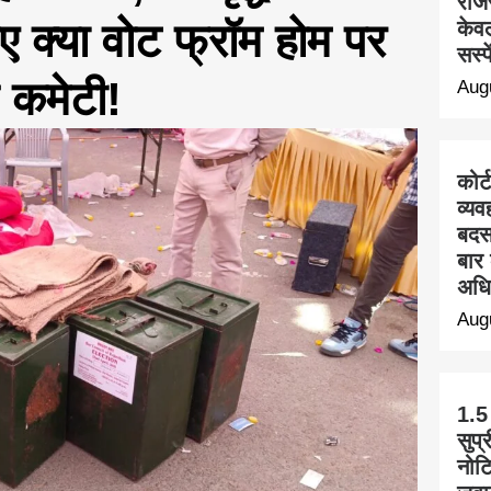
राज
ए क्या वोट फ्रॉम होम पर
केवल
सस्प
 कमेटी!
Aug
कोर्
व्यव
बदस
बार 
अधि
Aug
1.5
सुप्
नोट