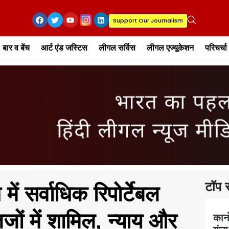
Support Our Journalism
बार व बेंच
आर्ट एंड जस्टिस
लीगल सर्विस
लीगल एज्यूकेशन
परिचर्चा
टॉप स
में सर्वाधिक रिपोर्टेबल
जजों में शामिल, न्याय और
कान