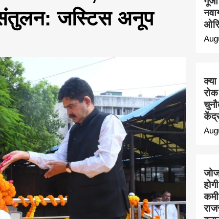
गूंज
संतुलन: जस्टिस अनूप
नवाग
ओरि
Aug
क्या
रोक
चुनौ
केंद
Aug
जोजर
होगी
कमीश
राज