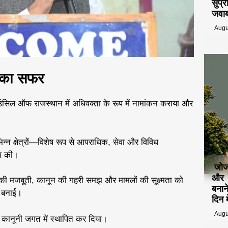
सुप्
जवा
Augu
 का सफर
सिल ऑफ राजस्थान में अधिवक्ता के रूप में नामांकन कराया और
िभिन्न क्षेत्रों—विशेष रूप से आपराधिक, सेवा और विविध
िस की।
जोज
और म
कों की मजबूती, कानून की गहरी समझ और मामलों की सूक्ष्मता को
बनान
 बनाई।
दिन म
Augu
ी कानूनी जगत में स्थापित कर दिया।