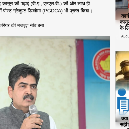
 बाद कानून की पढ़ाई (बी.ए., एलएल.बी.) की और साथ ही
ें पोस्ट ग्रेजुएट डिप्लोमा (PGDCA) भी प्राप्त किया।
कान
कानू
 करियर की मजबूत नींव बना।
के ल
Augu
क्य
सही?