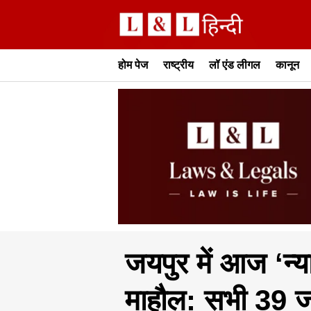
होम पेज
राष्ट्रीय
लॉ एंड लीगल
कानून
जयपुर में आज ‘न्
माहौल: सभी 39 ज