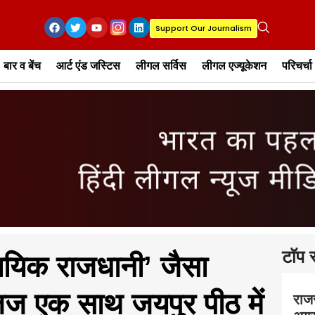
Support Our Journalism
बार व बेंच
आर्ट एंड जस्टिस
लीगल सर्विस
लीगल एज्यूकेशन
परिचर्चा
टॉप स
यायिक राजधानी’ जैसा
ज एक साथ जयपुर पीठ में
राज