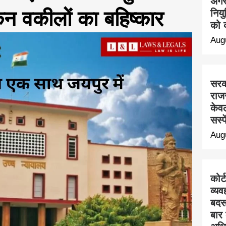
अगस्
किन वकीलों का बहिष्कार
निय
को क
Aug
सरक
राज
केवल
सस्प
Aug
कोर्
व्यव
बदस
बार 