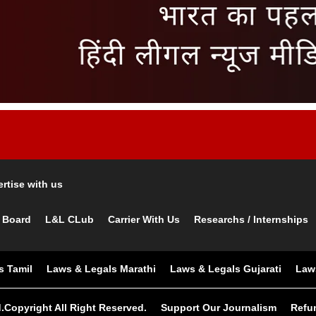
rtise with us
 Board
L&L CLub
Carrier With Us
Researchs / Internships
s Tamil
Laws & Legals Marathi
Laws & Legals Gujarati
Law
.Copyright All Right Reserved.
Support Our Journalism
Refu