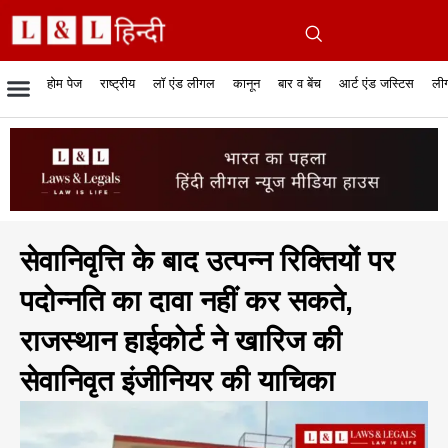
होम पेज
राष्ट्रीय
लॉ एंड लीगल
कानून
बार व बेंच
आर्ट एंड जस्टिस
लीग
रिपोर्टेबल जजमेंट
रिसर्च एनालाईसिस एंड लॉ
सुप्रीम कोर्ट
व्यापार में कानून
बार एसोसिएशन
केस स्टेटस
हाईकोर्ट
जस्टिस एंड जस्टिस
फिल्में और कानून
बार कॉन
अधि
क
सेवानिवृत्ति के बाद उत्पन्न रिक्तियों पर
पदोन्नति का दावा नहीं कर सकते,
राजस्थान हाईकोर्ट ने खारिज की
सेवानिवृत इंजीनियर की याचिका