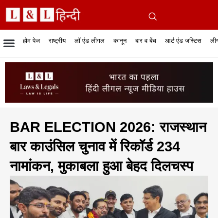
होम पेज
राष्ट्रीय
लॉ एंड लीगल
कानून
बार व बेंच
आर्ट एंड जस्टिस
लीग
रिपोर्टेबल जजमेंट
रिसर्च एनालाईसिस एंड लॉ
सुप्रीम कोर्ट
व्यापार में कानून
बार एसोसिएशन
केस स्टेटस
हाईकोर्ट
जस्टिस एंड जस्टिस
फिल्में और कानून
बार कॉन
अधि
क
BAR ELECTION 2026: राजस्थान
बार काउंसिल चुनाव में रिकॉर्ड 234
नामांकन, मुकाबला हुआ बेहद दिलचस्प